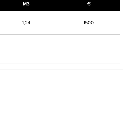
M3
€
1,24
1500