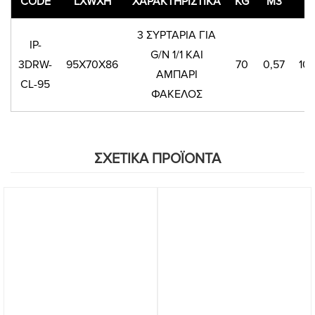
CODE
LXWXH
ΧΑΡΑΚΤΗΡΙΣΤΙΚΑ
KG
M3
€
3 ΣΥΡΤΑΡΙΑ ΓΙΑ
IP-
G/N 1/1 KAI
3DRW-
95Χ70Χ86
70
0,57
10
ΑΜΠΑΡΙ
CL-95
ΦΑΚΕΛΟΣ
ΣΧΕΤΙΚΑ ΠΡΟΪΟΝΤΑ