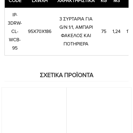
CODE
LXWXH
ΧΑΡΑΚΤΗΡΙΣΤΙΚΑ
KG
M3
€
IP-
3 ΣΥΡΤΑΡΙΑ ΓΙΑ
3DRW-
G/N 1/1, ΑΜΠΑΡΙ
CL-
95Χ70Χ186
75
1,24
17
ΦΑΚΕΛΟΣ ΚΑΙ
WCB-
ΠΟΤΗΡΙΕΡΑ
95
ΣΧΕΤΙΚΑ ΠΡΟΪΟΝΤΑ