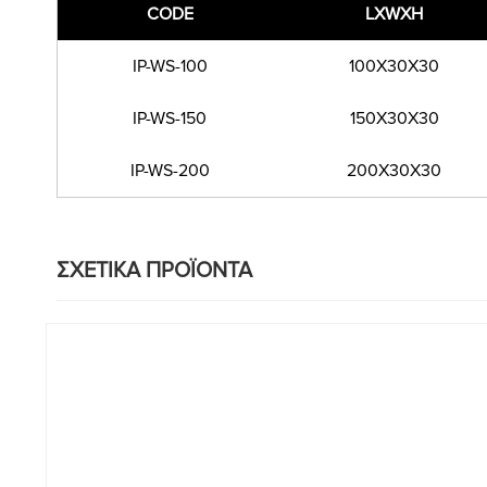
CODE
LXWXH
IP-WS-100
100X30X30
IP-WS-150
150X30X30
IP-WS-200
200X30X30
ΣΧΕΤΙΚΑ ΠΡΟΪΟΝΤΑ