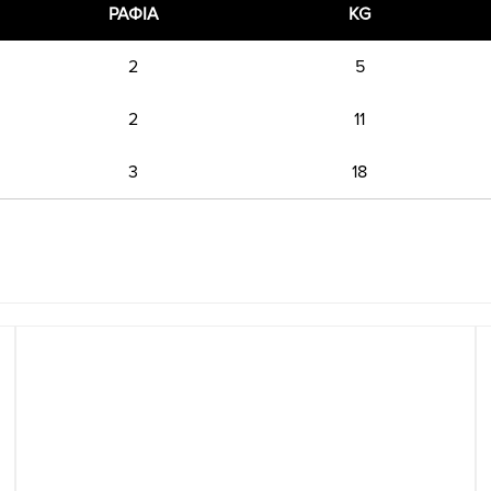
ΡΑΦΙΑ
KG
2
5
2
11
3
18