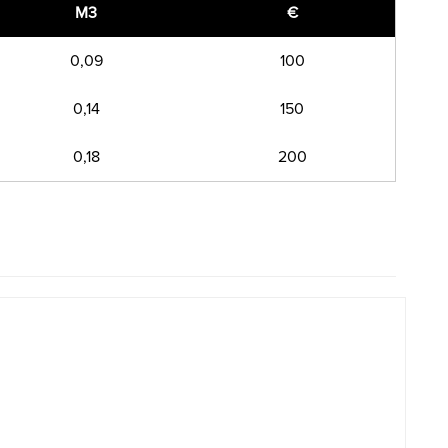
M3
€
0,09
100
0,14
150
0,18
200