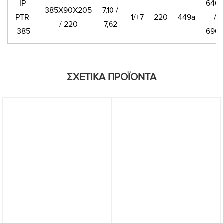
IP-
640
385X90X205
7,10 /
PTR-
-1/+7
220
449a
/
/ 220
7,62
385
690
ΣΧΕΤΙΚΑ ΠΡΟΪΟΝΤΑ