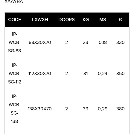
ΧΑΛΥΒΑ
CODE
LXWXH
DOORS
KG
M3
€
IP-
WCB-
88X30X70
2
23
0,18
330
SG-88
IP-
WCB-
112X30X70
2
31
0,24
350
SG-112
IP-
WCB-
138X30X70
2
39
0,29
380
SG-
138