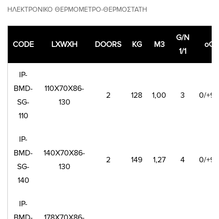
ΗΛΕΚΤΡΟΝΙΚΟ ΘΕΡΜΟΜΕΤΡΟ-ΘΕΡΜΟΣΤΑΤΗ
G/N
CODE
LXWXH
DOORS
KG
M3
oC
1/1
IP-
BMD-
110X70X86-
2
128
1,00
3
0/+9
SG-
130
110
IP-
BMD-
140X70X86-
2
149
1,27
4
0/+9
SG-
130
140
IP-
BMD-
178X70X86-