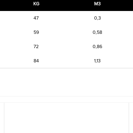
KG
M3
47
0,3
59
0,58
72
0,86
84
1,13